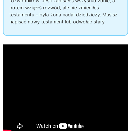
rozwodników. Jeśli zapisałeś wszystko żonie, a
potem wziąłeś rozwód, ale nie zmieniłeś
testamentu – była żona nadal dziedziczy. Musisz
napisać nowy testament lub odwołać stary.