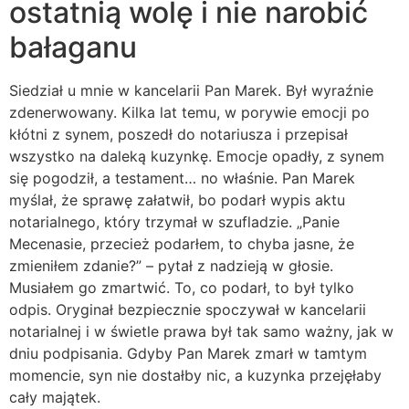
ostatnią wolę i nie narobić
bałaganu
Siedział u mnie w kancelarii Pan Marek. Był wyraźnie
zdenerwowany. Kilka lat temu, w porywie emocji po
kłótni z synem, poszedł do notariusza i przepisał
wszystko na daleką kuzynkę. Emocje opadły, z synem
się pogodził, a testament… no właśnie. Pan Marek
myślał, że sprawę załatwił, bo podarł wypis aktu
notarialnego, który trzymał w szufladzie. „Panie
Mecenasie, przecież podarłem, to chyba jasne, że
zmieniłem zdanie?” – pytał z nadzieją w głosie.
Musiałem go zmartwić. To, co podarł, to był tylko
odpis. Oryginał bezpiecznie spoczywał w kancelarii
notarialnej i w świetle prawa był tak samo ważny, jak w
dniu podpisania. Gdyby Pan Marek zmarł w tamtym
momencie, syn nie dostałby nic, a kuzynka przejęłaby
cały majątek.