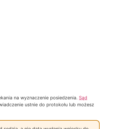
ekania na wyznaczenie posiedzenia.
Sąd
wiadczenie ustnie do protokołu lub możesz
d sędzią, a nie data wysłania wniosku do