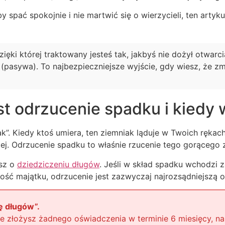
by spać spokojnie i nie martwić się o wierzycieli, ten artyk
ęki której traktowany jesteś tak, jakbyś nie dożył otwarc
 (pasywa). To najbezpieczniejsze wyjście, gdy wiesz, że z
t odrzucenie spadku i kiedy w
”. Kiedy ktoś umiera, ten ziemniak ląduje w Twoich rękach
ej. Odrzucenie spadku to właśnie rzucenie tego gorącego z
esz o
dziedziczeniu długów
. Jeśli w skład spadku wchodzi 
ść majątku, odrzucenie jest zazwyczaj najrozsądniejszą o
zę długów”.
ie złożysz żadnego oświadczenia w terminie 6 miesięcy, n