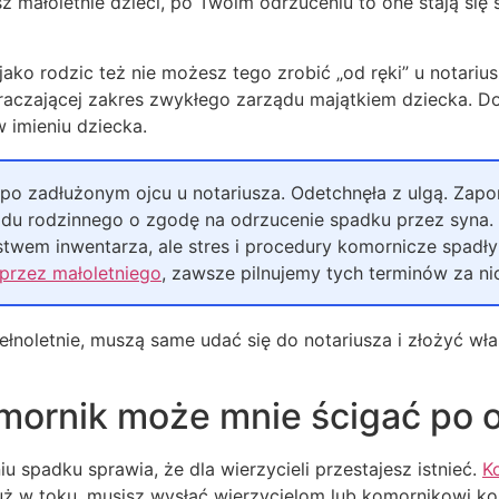
sz małoletnie dzieci, po Twoim odrzuceniu to one stają si
ako rodzic też nie możesz tego zrobić „od ręki” u notariu
raczającej zakres zwykłego zarządu majątkiem dziecka.
 imieniu dziecka.
po zadłużonym ojcu u notariusza. Odetchnęła z ulgą. Zapom
ądu rodzinnego o zgodę na odrzucenie spadku przez syna. E
stwem inwentarza, ale stres i procedury komornicze spadły 
przez małoletniego
, zawsze pilnujemy tych terminów za ni
 pełnoletnie, muszą same udać się do notariusza i złożyć w
mornik może mnie ścigać po 
 spadku sprawia, że dla wierzycieli przestajesz istnieć.
K
już w toku, musisz wysłać wierzycielom lub komornikowi ko