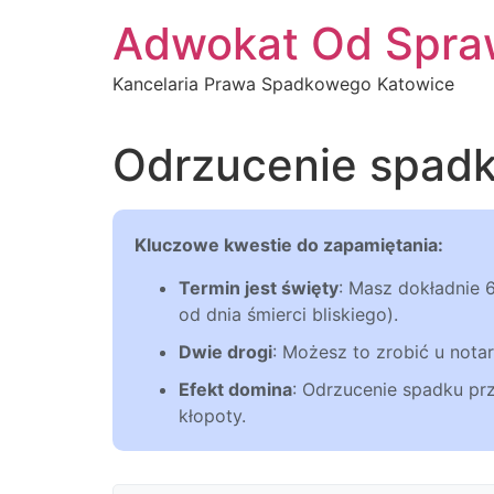
Przejdź
Adwokat Od Spra
do
treści
Kancelaria Prawa Spadkowego Katowice
Odrzucenie spad
Kluczowe kwestie do zapamiętania:
Termin jest święty
: Masz dokładnie 
od dnia śmierci bliskiego).
Dwie drogi
: Możesz to zrobić u notari
Efekt domina
: Odrzucenie spadku pr
kłopoty.