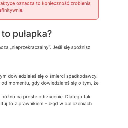
raktyce oznacza to konieczność zrobienia
finitywnie.
 to pułapka?
za „nieprzekraczalny”. Jeśli się spóźnisz
órym dowiedziałeś się o śmierci spadkodawcy.
ie od momentu, gdy dowiedziałeś się o tym, że
a późno na proste odrzucenie. Dlatego tak
ltuj to z prawnikiem – błąd w obliczeniach