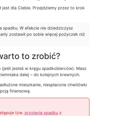
uł jest dla Ciebie. Przejdziemy przez to krok
ia spadku. W efekcie nie dziedziczysz
marły zostawił po sobie więcej pożyczek niż
arto to zrobić?
 (jeśli jesteś w kręgu spadkobierców). Masz
iemniaka dalej – do kolejnych krewnych.
zadłużone mieszkanie, niespłacone chwilówki
pcją finansową.
astępuje tzw.
przyjęcie spadku
z