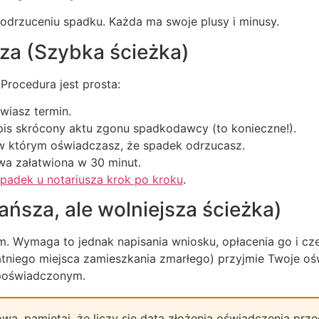
odrzuceniu spadku. Każda ma swoje plusy i minusy.
sza (Szybka ścieżka)
Procedura jest prosta:
awiasz termin.
pis skrócony aktu zgonu spadkodawcy (to konieczne!).
 w którym oświadczasz, że spadek odrzucasz.
awa załatwiona w 30 minut.
spadek u notariusza krok po kroku
.
ńsza, ale wolniejsza ścieżka)
. Wymaga to jednak napisania wniosku, opłacenia go i cz
atniego miejsca zamieszkania zmarłego) przyjmie Twoje oś
poświadczonym.
wą, pamiętaj, że liczy się data złożenia oświadczenia prze