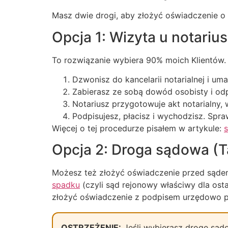
Masz dwie drogi, aby złożyć oświadczenie o 
Opcja 1: Wizyta u notariu
To rozwiązanie wybiera 90% moich Klientów. 
Dzwonisz do kancelarii notarialnej i um
Zabierasz ze sobą dowód osobisty i od
Notariusz przygotowuje akt notarialny,
Podpisujesz, płacisz i wychodzisz. Spr
Więcej o tej procedurze pisałem w artykule:
Opcja 2: Droga sądowa (Ta
Możesz też złożyć oświadczenie przed sądem
spadku
(czyli sąd rejonowy właściwy dla ost
złożyć oświadczenie z podpisem urzędowo 
OSTRZEŻENIE:
Jeśli wybierasz drogę sądo