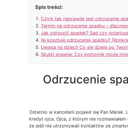
Spis treści:
Czym tak naprawdę jest odrzucenie spad
Termin na odrzucenie spadku – dlaczeg
Jak odrzucić spadek? Sąd czy notarius
Ile kosztuje odrzucenie spadku? (Konkr
Uwaga na dzieci! Co się dzieje po Two
Skutki prawne: Czy komornik może mni
Odrzucenie spa
Ostatnio w kancelarii pojawił się Pan Marek. 
kredyt ojca. Ojca, z którym nie rozmawiałem o
że jeśli nie utrzymywali kontaktów ze zmarłym,