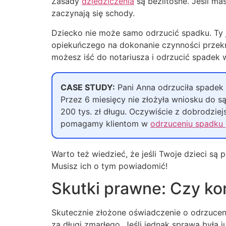
Zasady
dziedziczenia
są bezlitosne. Jeśli ma
zaczynają się schody.
Dziecko nie może samo odrzucić spadku. Ty j
opiekuńczego na dokonanie czynności przek
możesz iść do notariusza i odrzucić spadek w
CASE STUDY:
Pani Anna odrzuciła spadek 
Przez 6 miesięcy nie złożyła wniosku do s
200 tys. zł długu. Oczywiście z dobrodziej
pomagamy klientom w
odrzuceniu spadku 
Warto też wiedzieć, że jeśli Twoje dzieci są
Musisz ich o tym powiadomić!
Skutki prawne: Czy ko
Skutecznie złożone oświadczenie o odrzuceniu
za długi zmarłego. Jeśli jednak sprawa była 