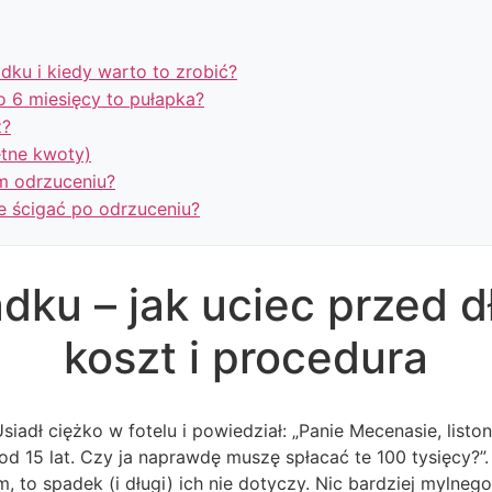
ku i kiedy warto to zrobić?
o 6 miesięcy to pułapka?
z?
etne kwoty)
im odrzuceniu?
e ścigać po odrzuceniu?
dku – jak uciec przed d
koszt i procedura
Usiadł ciężko w fotelu i powiedział: „Panie Mecenasie, list
d 15 lat. Czy ja naprawdę muszę spłacać te 100 tysięcy?”. J
 to spadek (i długi) ich nie dotyczy. Nic bardziej mylnego.