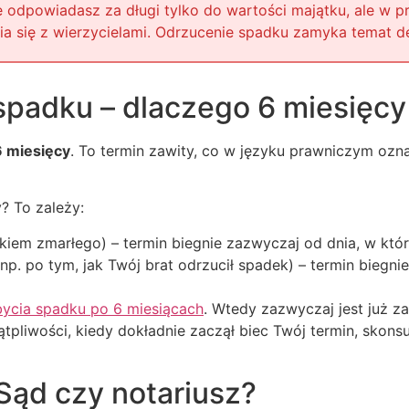
 odpowiadasz za długi tylko do wartości majątku, ale w p
ia się z wierzycielami. Odrzucenie spadku zamyka temat de
spadku – dlaczego 6 miesięcy
 miesięcy
. To termin zawity, co w języku prawniczym oznac
? To zależy:
ieckiem zmarłego) – termin biegnie zazwyczaj od dnia, w kt
 (np. po tym, jak Twój brat odrzucił spadek) – termin biegn
bycia spadku po 6 miesiącach
. Wtedy zazwyczaj jest już z
ątpliwości, kiedy dokładnie zaczął biec Twój termin, skonsu
Sąd czy notariusz?