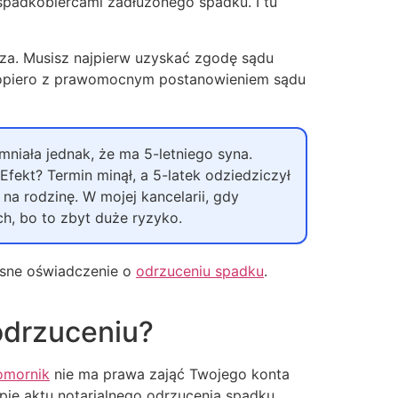
ę spadkobiercami zadłużonego spadku. I tu
sza. Musisz najpierw uzyskać zgodę sądu
 Dopiero z prawomocnym postanowieniem sądu
niała jednak, że ma 5-letniego syna.
fekt? Termin minął, a 5-latek odziedziczył
na rodzinę. W mojej kancelarii, gdy
ch, bo to zbyt duże ryzyko.
łasne oświadczenie o
odrzuceniu spadku
.
odrzuceniu?
omornik
nie ma prawa zająć Twojego konta
pię aktu notarialnego odrzucenia spadku.