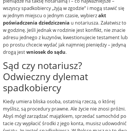
pieniądze na taksę notarialną i – co najważniejsze –
wszyscy spadkobiercy „żyją w zgodzie” i mogą stawić się
w jednym miejscu o jednym czasie, wybierz
akt
poświadczenia dziedziczenia
u notariusza. Załatwisz to
w godzinę. Jeśli jednak w rodzinie jest konflikt, nie znacie
adresu jednego z kuzynów, kwestionujecie testament lub
po prostu chcecie wydać jak najmniej pieniędzy – jedyną
drogą jest
wniosek do sądu
.
Sąd czy notariusz?
Odwieczny dylemat
spadkobiercy
Kiedy umiera bliska osoba, ostatnią rzeczą, o której
myślisz, są procedury prawne. Ale życie nie znosi próżni.
Abyś mógł zarządzać majątkiem, sprzedać samochód po
tacie czy wypłacić środki z jego konta, musisz udowodnić
światu, że jesteś spadkobiercą. W Polsce masz na to dwa