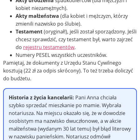
Akty urodzenia
spadkobierców (dla mężczyzn i
kobiet niezamężnych).
Akty małżeństwa
(dla kobiet i mężczyzn, którzy
zmienili nazwisko po ślubie).
Testament
(oryginał!), jeśli został sporządzony. Jeśli
chcesz sprawdzić, czy testament był, warto zajrzeć
do
rejestru testamentów
.
Numery PESEL wszystkich uczestników.
Pamiętaj, że dokumenty z Urzędu Stanu Cywilnego
kosztują (22 zł za odpis skrócony). To też trzeba doliczyć
do budżetu.
Historia z życia kancelarii:
Pani Anna chciała
szybko sprzedać mieszkanie po mamie. Wybrała
notariusza. Na miejscu okazało się, że w dowodzie
osobistym ma nazwisko dwuczłonowe, a w akcie
małżeństwa (wydanym 30 lat temu) był błąd literowy
w nazwisku panieńskim. Notariusz odmówił