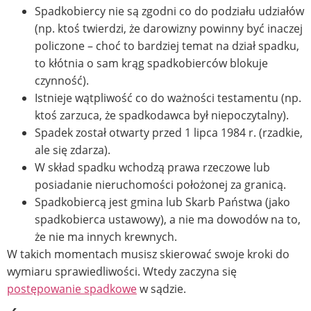
Spadkobiercy nie są zgodni co do podziału udziałów
(np. ktoś twierdzi, że darowizny powinny być inaczej
policzone – choć to bardziej temat na dział spadku,
to kłótnia o sam krąg spadkobierców blokuje
czynność).
Istnieje wątpliwość co do ważności testamentu (np.
ktoś zarzuca, że spadkodawca był niepoczytalny).
Spadek został otwarty przed 1 lipca 1984 r. (rzadkie,
ale się zdarza).
W skład spadku wchodzą prawa rzeczowe lub
posiadanie nieruchomości położonej za granicą.
Spadkobiercą jest gmina lub Skarb Państwa (jako
spadkobierca ustawowy), a nie ma dowodów na to,
że nie ma innych krewnych.
W takich momentach musisz skierować swoje kroki do
wymiaru sprawiedliwości. Wtedy zaczyna się
postępowanie spadkowe
w sądzie.