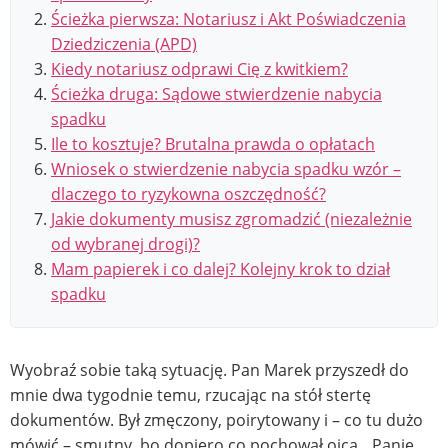
Ścieżka pierwsza: Notariusz i Akt Poświadczenia
Dziedziczenia (APD)
Kiedy notariusz odprawi Cię z kwitkiem?
Ścieżka druga: Sądowe stwierdzenie nabycia
spadku
Ile to kosztuje? Brutalna prawda o opłatach
Wniosek o stwierdzenie nabycia spadku wzór –
dlaczego to ryzykowna oszczędność?
Jakie dokumenty musisz zgromadzić (niezależnie
od wybranej drogi)?
Mam papierek i co dalej? Kolejny krok to dział
spadku
Wyobraź sobie taką sytuację. Pan Marek przyszedł do
mnie dwa tygodnie temu, rzucając na stół stertę
dokumentów. Był zmęczony, poirytowany i – co tu dużo
mówić – smutny, bo dopiero co pochował ojca. „Panie