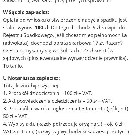
zauważalna, zwłaszcza przy prostych sprawach.
W Sądzie zapłacisz:
Opłata od wniosku o stwierdzenie nabycia spadku jest
stała i wynosi
100 zł
. Do tego dochodzi 5 zł za wpis do
Rejestru Spadkowego. Jeśli chcesz mieć pełnomocnika
(adwokata), dochodzi opłata skarbowa 17 zł. Razem?
Często zamykamy się w okolicach 122 zł kosztów
sądowych (plus ewentualne wynagrodzenie prawnika).
To tanio.
U Notariusza zapłacisz:
Tutaj licznik bije szybciej.
1. Protokół dziedziczenia – 100 zł + VAT.
2. Akt poświadczenia dziedziczenia – 50 zł + VAT.
3. Protokół otwarcia i ogłoszenia testamentu (jeśli jest) –
50 zł + VAT.
4. Wypisy aktu (każdy potrzebuje oryginału) – ok. 6 zł +
VAT za stronę (zazwyczaj wychodzi kilkadziesiąt złotych).