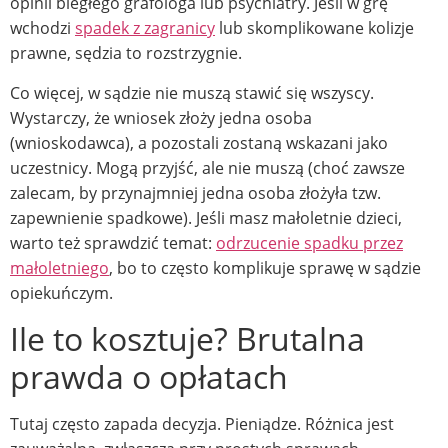
opinii biegłego grafologa lub psychiatry. Jeśli w grę
wchodzi
spadek z zagranicy
lub skomplikowane kolizje
prawne, sędzia to rozstrzygnie.
Co więcej, w sądzie nie muszą stawić się wszyscy.
Wystarczy, że wniosek złoży jedna osoba
(wnioskodawca), a pozostali zostaną wskazani jako
uczestnicy. Mogą przyjść, ale nie muszą (choć zawsze
zalecam, by przynajmniej jedna osoba złożyła tzw.
zapewnienie spadkowe). Jeśli masz małoletnie dzieci,
warto też sprawdzić temat:
odrzucenie spadku przez
małoletniego
, bo to często komplikuje sprawę w sądzie
opiekuńczym.
Ile to kosztuje? Brutalna
prawda o opłatach
Tutaj często zapada decyzja. Pieniądze. Różnica jest