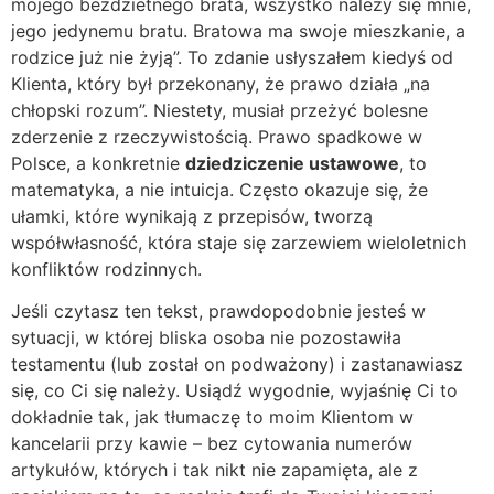
mojego bezdzietnego brata, wszystko należy się mnie,
jego jedynemu bratu. Bratowa ma swoje mieszkanie, a
rodzice już nie żyją”. To zdanie usłyszałem kiedyś od
Klienta, który był przekonany, że prawo działa „na
chłopski rozum”. Niestety, musiał przeżyć bolesne
zderzenie z rzeczywistością. Prawo spadkowe w
Polsce, a konkretnie
dziedziczenie ustawowe
, to
matematyka, a nie intuicja. Często okazuje się, że
ułamki, które wynikają z przepisów, tworzą
współwłasność, która staje się zarzewiem wieloletnich
konfliktów rodzinnych.
Jeśli czytasz ten tekst, prawdopodobnie jesteś w
sytuacji, w której bliska osoba nie pozostawiła
testamentu (lub został on podważony) i zastanawiasz
się, co Ci się należy. Usiądź wygodnie, wyjaśnię Ci to
dokładnie tak, jak tłumaczę to moim Klientom w
kancelarii przy kawie – bez cytowania numerów
artykułów, których i tak nikt nie zapamięta, ale z