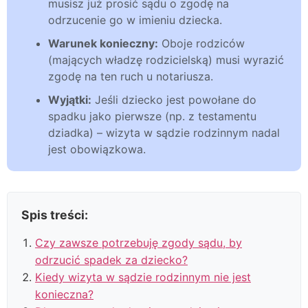
musisz już prosić sądu o zgodę na
odrzucenie go w imieniu dziecka.
Warunek konieczny:
Oboje rodziców
(mających władzę rodzicielską) musi wyrazić
zgodę na ten ruch u notariusza.
Wyjątki:
Jeśli dziecko jest powołane do
spadku jako pierwsze (np. z testamentu
dziadka) – wizyta w sądzie rodzinnym nadal
jest obowiązkowa.
Spis treści:
Czy zawsze potrzebuję zgody sądu, by
odrzucić spadek za dziecko?
Kiedy wizyta w sądzie rodzinnym nie jest
konieczna?