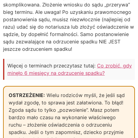
skomplikowana. Złożenie wniosku do sądu „przerywa”
bieg terminu. Ale uwaga! Po uzyskaniu prawomocnego
postanowienia sądu, musisz niezwłocznie (najlepiej od
razu) udać się do notariusza lub złożyć oświadczenie w
sądzie, by dopełnić formalności. Samo postanowienie
sądu zezwalające na odrzucenie spadku NIE JEST
jeszcze odrzuceniem spadku!
Więcej o terminach przeczytasz tutaj:
Co zrobić, gdy
minęło 6 miesięcy na odrzucenie spadku?
OSTRZEŻENIE:
Wielu rodziców myśli, że jeśli sąd
wydał zgodę, to sprawa jest załatwiona. To błąd!
Zgoda sądu to tylko „pozwolenie”. Masz potem
bardzo mało czasu na wykonanie właściwego
ruchu – złożenie oświadczenia o odrzuceniu
spadku. Jeśli o tym zapomnisz, dziecko przyjmie