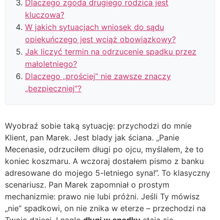
Dlaczego zgoda drugiego rodzica jest
kluczowa?
W jakich sytuacjach wniosek do sądu
opiekuńczego jest wciąż obowiązkowy?
Jak liczyć termin na odrzucenie spadku przez
małoletniego?
Dlaczego „prościej” nie zawsze znaczy
„bezpieczniej”?
Wyobraź sobie taką sytuację: przychodzi do mnie
Klient, pan Marek. Jest blady jak ściana. „Panie
Mecenasie, odrzuciłem długi po ojcu, myślałem, że to
koniec koszmaru. A wczoraj dostałem pismo z banku
adresowane do mojego 5-letniego syna!”. To klasyczny
scenariusz. Pan Marek zapomniał o prostym
mechanizmie: prawo nie lubi próżni. Jeśli Ty mówisz
„nie” spadkowi, on nie znika w eterze – przechodzi na
Twoje dzieci. I nagle
długi w spadku
stają się