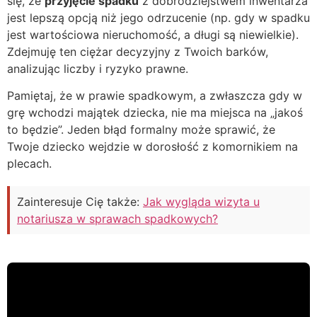
się, że
przyjęcie spadku
z dobrodziejstwem inwentarza
jest lepszą opcją niż jego odrzucenie (np. gdy w spadku
jest wartościowa nieruchomość, a długi są niewielkie).
Zdejmuję ten ciężar decyzyjny z Twoich barków,
analizując liczby i ryzyko prawne.
Pamiętaj, że w prawie spadkowym, a zwłaszcza gdy w
grę wchodzi majątek dziecka, nie ma miejsca na „jakoś
to będzie”. Jeden błąd formalny może sprawić, że
Twoje dziecko wejdzie w dorosłość z komornikiem na
plecach.
Zainteresuje Cię także:
Jak wygląda wizyta u
notariusza w sprawach spadkowych?