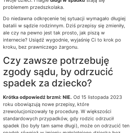
problemem przedszkolaka.
Do niedawna odkręcenie tej sytuacji wymagało długiej
batalii w sądzie rodzinnym. Dziś przepisy się zmieniły,
ale czy na pewno jest tak prosto, jak piszą w
internecie? Usiądź wygodnie, wyjaśnię Ci to krok po
kroku, bez prawniczego żargonu.
Czy zawsze potrzebuję
zgody sądu, by odrzucić
spadek za dziecko?
Krótka odpowiedź brzmi: NIE.
Od 15 listopada 2023
roku obowiązują nowe przepisy, które
zrewolucjonizowały tę procedurę. W większości
standardowych przypadków, gdy rodzic odrzucił
spadek (bo były tam same długi), może on odrzucić ten
spadek również w imieniu małoletniego dziecka bez