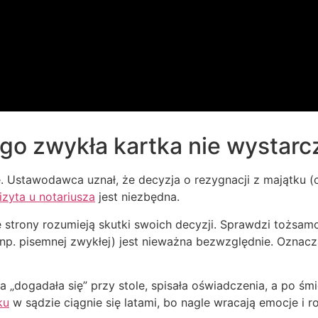
o zwykła kartka nie wystarc
 Ustawodawca uznał, że decyzja o rezygnacji z majątku (
izyta u notariusza
jest niezbędna.
strony rozumieją skutki swoich decyzji. Sprawdzi tożsamoś
. pisemnej zwykłej) jest nieważna bezwzględnie. Oznacza t
a „dogadała się” przy stole, spisała oświadczenia, a po śm
ku
w sądzie ciągnie się latami, bo nagle wracają emocje i r