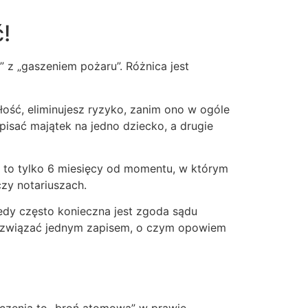
!
” z „gaszeniem pożaru”. Różnica jest
łość, eliminujesz ryzyko, zanim ono w ogóle
pisać majątek na jedno dziecko, a drugie
a to tylko 6 miesięcy od momentu, w którym
czy notariuszach.
tedy często konieczna jest zgoda sądu
 rozwiązać jednym zapisem, o czym opowiem
iczenia to „broń atomowa” w prawie