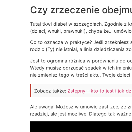
Czy zrzeczenie obejmu
Tutaj tkwi diabeł w szczegółach. Zgodnie z
(dzieci, wnuki, prawnuki), chyba że… umówion
Co to oznacza w praktyce? Jeśli zrzekniesz s
rodzic (Ty) nie istniał, a linia dziedziczenia zo
Jest to ogromna różnica w porównaniu do odr
Wtedy musisz odrzucać spadek w ich imieniu,
nie zmienisz tego w treści aktu, Twoje dziec
Zobacz także:
Zstępny – kto to jest i jak 
Ale uwaga! Możesz w umowie zastrzec, że z
rzadziej, ale jest możliwe. Dlatego tak ważne 