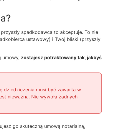
ia?
a przyszły spadkodawca to akceptuje. To nie
padkobierca ustawowy) i Twój bliski (przyszły
ej umowy,
zostajesz potraktowany tak, jakbyś
się dziedziczenia musi być zawarta w
 jest nieważna. Nie wywoła żadnych
kujesz go skuteczną umową notarialną,