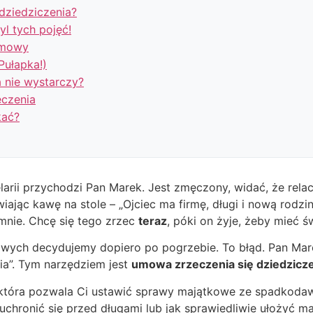
dziedziczenia?
yl tych pojęć!
umowy
Pułapka!)
 nie wystarczy?
eczenia
kać?
arii przychodzi Pan Marek. Jest zmęczony, widać, że relac
wiając kawę na stole – „Ojciec ma firmę, długi i nową rodzin
 mnie. Chcę się tego zrzec
teraz
, póki on żyje, żeby mieć ś
wych decydujemy dopiero po pogrzebie. To błąd. Pan Marek 
ia”. Tym narzędziem jest
umowa zrzeczenia się dziedzicz
która pozwala Ci ustawić sprawy majątkowe ze spadkodawcą
ak uchronić się przed długami lub jak sprawiedliwie ułożyć m