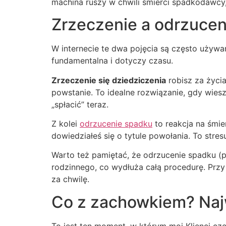
machina ruszy w chwili śmierci spadkodawcy,
Zrzeczenie a odrzuceni
W internecie te dwa pojęcia są często używan
fundamentalna i dotyczy czasu.
Zrzeczenie się dziedziczenia
robisz za życia
powstanie. To idealne rozwiązanie, gdy wies
„spłacić” teraz.
Z kolei
odrzucenie spadku
to reakcja na śmie
dowiedziałeś się o tytule powołania. To stre
Warto też pamiętać, że odrzucenie spadku (po
rodzinnego, co wydłuża całą procedurę. Prz
za chwilę.
Co z zachowkiem? Naj
To jest ten moment, w którym moi Klienci cz