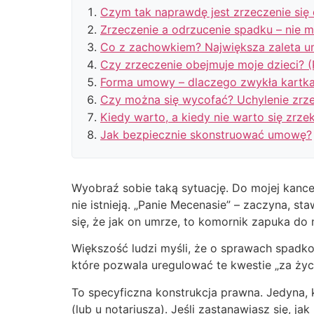
Czym tak naprawdę jest zrzeczenie się 
Zrzeczenie a odrzucenie spadku – nie m
Co z zachowkiem? Największa zaleta 
Czy zrzeczenie obejmuje moje dzieci? (
Forma umowy – dlaczego zwykła kartka
Czy można się wycofać? Uchylenie zrz
Kiedy warto, a kiedy nie warto się zrze
Jak bezpiecznie skonstruować umowę?
Wyobraź sobie taką sytuację. Do mojej kancel
nie istnieją. „Panie Mecenasie” – zaczyna, sta
się, że jak on umrze, to komornik zapuka do
Większość ludzi myśli, że o sprawach spadko
które pozwala uregulować te kwestie „za życ
To specyficzna konstrukcja prawna. Jedyna, 
(lub u notariusza). Jeśli zastanawiasz się, j