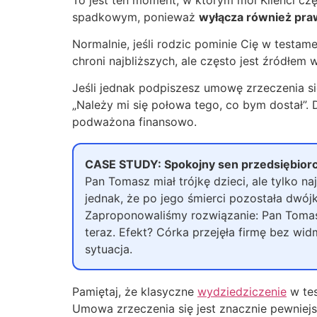
spadkowym, ponieważ
wyłącza również pr
Normalnie, jeśli rodzic pominie Cię w testa
chroni najbliższych, ale często jest źródłem 
Jeśli jednak podpiszesz umowę zrzeczenia się
„Należy mi się połowa tego, co bym dostał”.
podważona finansowo.
CASE STUDY: Spokojny sen przedsiębior
Pan Tomasz miał trójkę dzieci, ale tylko na
jednak, że po jego śmierci pozostała dwójk
Zaproponowaliśmy rozwiązanie: Pan Tomasz
teraz. Efekt? Córka przejęła firmę bez wid
sytuacja.
Pamiętaj, że klasyczne
wydziedziczenie
w tes
Umowa zrzeczenia się jest znacznie pewniejsza