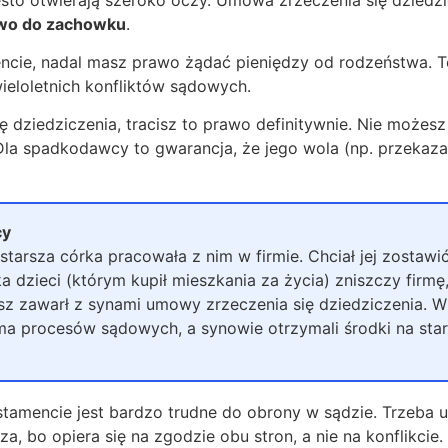
awo do zachowku
.
mencie, nadal masz prawo żądać pieniędzy od rodzeństwa. T
wieloletnich konfliktów sądowych.
 dziedziczenia, tracisz to prawo definitywnie. Nie możesz 
 Dla spadkodawcy to gwarancja, że jego wola (np. przekaza
cy
jstarsza córka pracowała z nim w firmie. Chciał jej zostawi
a dzieci (którym kupił mieszkania za życia) zniszczy firm
 zawarł z synami umowy zrzeczenia się dziedziczenia. W 
ma procesów sądowych, a synowie otrzymali środki na start
tamencie jest bardzo trudne do obrony w sądzie. Trzeba
, bo opiera się na zgodzie obu stron, a nie na konflikcie.