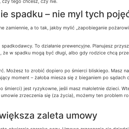
 czy tego chcesz, czy nie.
e spadku – nie myl tych pojęć
e zamiennie, a to tak, jakby mylić „zapobieganie pożarowi
 spadkodawcy. To działanie prewencyjne. Planujesz przysz
z, że w spadku mogą być długi, albo gdy rodzice chcą prze
rć. Możesz to zrobić dopiero po śmierci bliskiego. Masz n
sujący moment – żałoba miesza się z bieganiem po sądach 
 śmierci) jest ryzykowne, jeśli masz małoletnie dzieci. W
y umowie zrzeczenia się (za życia), możemy ten problem
większa zaleta umowy
ęsto otwierają szeroko oczy. Umowa zrzeczenia się dziedz