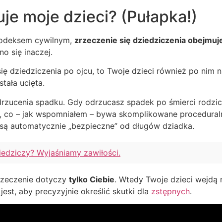
je moje dzieci? (Pułapka!)
 kodeksem cywilnym,
zrzeczenie się dziedziczenia obejmuj
o się inaczej.
ię dziedziczenia po ojcu, to Twoje dzieci również po nim n
stała ucięta.
zucenia spadku. Gdy odrzucasz spadek po śmierci rodzica,
 co – jak wspomniałem – bywa skomplikowane proceduralnie
i są automatycznie „bezpieczne” od długów dziadka.
dziedziczy? Wyjaśniamy zawiłości.
rzeczenie dotyczy
tylko Ciebie
. Wtedy Twoje dzieci wejdą 
jest, aby precyzyjnie określić skutki dla
zstępnych
.