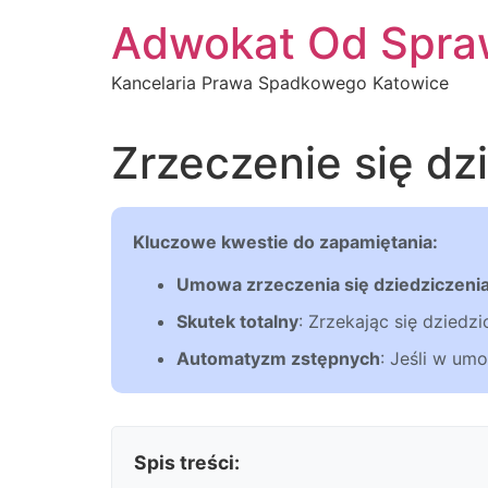
Przejdź
Adwokat Od Spra
do
treści
Kancelaria Prawa Spadkowego Katowice
Zrzeczenie się dz
Kluczowe kwestie do zapamiętania:
Umowa zrzeczenia się dziedziczeni
Skutek totalny
: Zrzekając się dzied
Automatyzm zstępnych
: Jeśli w um
Spis treści: