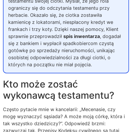
testamentu swojej ciotki. Myślał, że jego rola
ograniczy się do odczytania testamentu przy
herbacie. Okazało się, że ciotka zostawiła
kamienicę z lokatorami, niespłacony kredyt we
frankach i trzy koty. Dzięki naszej pomocy, Klient
sprawnie przeprowadził
spis inwentarza
, dogadał
się z bankiem i wypłacił spadkobiercom czystą
gotówkę po sprzedaży nieruchomości, unikając
osobistej odpowiedzialności za długi ciotki, o
których na początku nie miał pojęcia.
Kto może zostać
wykonawcą testamentu?
Często pytacie mnie w kancelarii: „Mecenasie, czy
mogę wyznaczyć sąsiada? A może moją córkę, która i
tak wszystko dziedziczy?”. Odpowiedź brzmi:
zazwyczaj tak. Przepisy Kodeksu cywilnego są tutaj