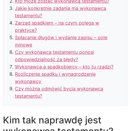
Kto może zostać wykonawcą testamentu?
Jakie konkretnie zadania ma wykonawca
testamentu?
Zarząd spadkiem – na czym polega w
praktyce?
Spłacanie długów i wydanie zapisu – pole
minowe
Czy wykonawca testamentu ponosi
odpowiedzialność za błędy?
Wykonawca a spadkobiercy – kto tu rządzi?
Rozliczenie spadku i wynagrodzenie
wykonawcy
Czy można odmówić bycia wykonawcą
testamentu?
Kim tak naprawdę jest