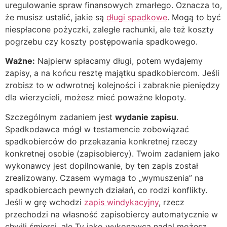
uregulowanie spraw finansowych zmarłego. Oznacza to,
że musisz ustalić, jakie są
długi spadkowe
. Mogą to być
niespłacone pożyczki, zaległe rachunki, ale też koszty
pogrzebu czy koszty postępowania spadkowego.
Ważne:
Najpierw spłacamy długi, potem wydajemy
zapisy, a na końcu resztę majątku spadkobiercom. Jeśli
zrobisz to w odwrotnej kolejności i zabraknie pieniędzy
dla wierzycieli, możesz mieć poważne kłopoty.
Szczególnym zadaniem jest
wydanie zapisu
.
Spadkodawca mógł w testamencie zobowiązać
spadkobierców do przekazania konkretnej rzeczy
konkretnej osobie (zapisobiercy). Twoim zadaniem jako
wykonawcy jest dopilnowanie, by ten zapis został
zrealizowany. Czasem wymaga to „wymuszenia” na
spadkobiercach pewnych działań, co rodzi konflikty.
Jeśli w grę wchodzi
zapis windykacyjny
, rzecz
przechodzi na własność zapisobiercy automatycznie w
chwili śmierci, ale Ty jako wykonawca nadal możesz