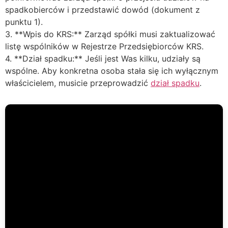
spadkobierców i przedstawić dowód (dokument z
punktu 1).
3. **Wpis do KRS:** Zarząd spółki musi zaktualizować
listę wspólników w Rejestrze Przedsiębiorców KRS.
4. **Dział spadku:** Jeśli jest Was kilku, udziały są
wspólne. Aby konkretna osoba stała się ich wyłącznym
właścicielem, musicie przeprowadzić
dział spadku
.