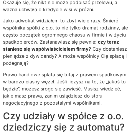
Okazuje się, że nikt nie może podpisać przelewu, a
ważna uchwała o kredycie wisi w próżni.
Jako adwokat widziałem to zbyt wiele razy. Śmierć
wspólnika spółki z o.o. to nie tylko dramat rodzinny, ale
często początek ogromnego chaosu w firmie i w życiu
spadkobierców. Zastanawiasz się pewnie:
czy teraz
staniesz się współwłaścicielem firmy?
Czy dostaniesz
pieniądze z dywidendy? A może wspólnicy Cię spłacą i
pożegnają?
Prawo handlowe splata się tutaj z prawem spadkowym
w bardzo ciasny węzeł. Jeśli liczysz na to, że „jakoś to
będzie”, możesz srogo się zawieść. Musisz wiedzieć,
jakie masz prawa, zanim usiądziesz do stołu
negocjacyjnego z pozostałymi wspólnikami.
Czy udziały w spółce z o.o.
dziedziczy się z automatu?