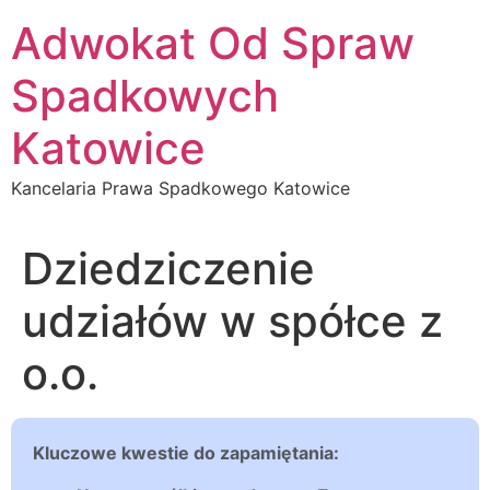
Przejdź
Adwokat Od Spraw
do
treści
Spadkowych
Katowice
Kancelaria Prawa Spadkowego Katowice
Dziedziczenie
udziałów w spółce z
o.o.
Kluczowe kwestie do zapamiętania: