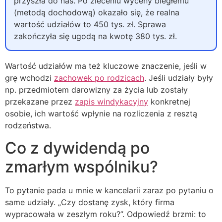
przyszła do nas. Po zleceniu wyceny biegłemu
(metodą dochodową) okazało się, że realna
wartość udziałów to 450 tys. zł. Sprawa
zakończyła się ugodą na kwotę 380 tys. zł.
Wartość udziałów ma też kluczowe znaczenie, jeśli w
grę wchodzi
zachowek po rodzicach
. Jeśli udziały były
np. przedmiotem darowizny za życia lub zostały
przekazane przez
zapis windykacyjny
konkretnej
osobie, ich wartość wpłynie na rozliczenia z resztą
rodzeństwa.
Co z dywidendą po
zmarłym wspólniku?
To pytanie pada u mnie w kancelarii zaraz po pytaniu o
same udziały. „Czy dostanę zysk, który firma
wypracowała w zeszłym roku?”. Odpowiedź brzmi: to