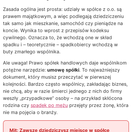
Zasada ogólna jest prosta: udziały w spółce z o.o. są
prawem majątkowym, a więc podlegają dziedziczeniu
tak samo jak mieszkanie, samochód czy pieniądze na
koncie. Wynika to wprost z przepisów kodeksu
cywilnego. Oznacza to, że wchodzą one w skład
spadku i – teoretycznie – spadkobiercy wchodzą w
buty zmarłego wspólnika.
Ale uwaga! Prawo spółek handlowych daje wspólnikom
potężne narzędzie:
umowę spółki
. To najważniejszy
dokument, który musisz przeczytać w pierwszej
kolejności. Bardzo często wspólnicy, zakładając biznes,
nie chcą, aby w razie śmierci jednego z nich do firmy
weszły „przypadkowe” osoby – na przykład skłócona
rodzina czy
spadek po mężu
przejęty przez żonę, która
nie ma pojęcia o branży.
Mit: Zawsze dziedziczysz miejsce w spółce