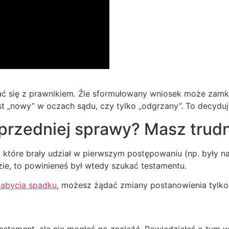
ć się z prawnikiem. Źle sformułowany wniosek może zamkn
t „nowy” w oczach sądu, czy tylko „odgrzany”. To decyduj
przedniej sprawy? Masz trudn
 które brały udział w pierwszym postępowaniu (np. były n
ie, to powinieneś był wtedy szukać testamentu.
nabycia spadku
, możesz żądać zmiany postanowienia tylko