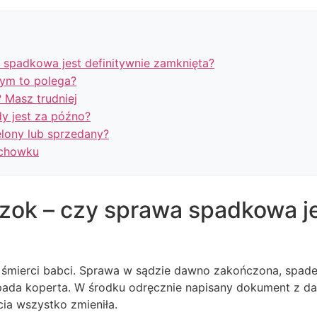
a spadkowa jest definitywnie zamknięta?
zym to polega?
 Masz trudniej
dy jest za późno?
elony lub sprzedany?
achowku
szok – czy sprawa spadkowa je
d śmierci babci. Sprawa w sądzie dawno zakończona, spad
ada koperta. W środku odręcznie napisany dokument z datą
cia wszystko zmieniła.