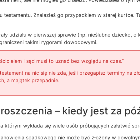
testament, ale nie mogłeś go znaleźć. Powiedziałeś o tym w s
niu testamentu. Znalazłeś go przypadkiem w starej kurtce. T
ały udziału w pierwszej sprawie (np. nieślubne dziecko, o k
ograniczeni takimi rygorami dowodowymi.
cicielem i sąd musi to uznać bez względu na czas.”
tament na nic się nie zda, jeśli przegapisz terminy na z
h, a majątek przepadnie.
 roszczenia – kiedy jest za p
a którym wykłada się wiele osób próbujących załatwić spr
ostanowienia spadkowego nie może być złożony w dowoln