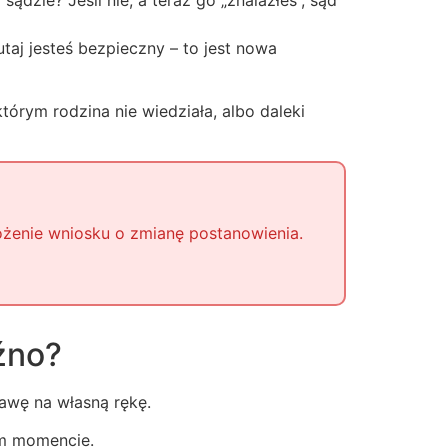
ądzie? Jeśli nie, a teraz go „znalazłeś”, sąd
utaj jesteś bezpieczny – to jest nowa
tórym rodzina nie wiedziała, albo daleki
łożenie wniosku o zmianę postanowienia.
óźno?
awę na własną rękę.
ym momencie.