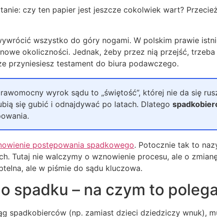
pytanie: czy ten papier jest jeszcze cokolwiek wart? Prze
wrócić wszystko do góry nogami. W polskim prawie istnie
nowe okoliczności. Jednak, żeby przez nią przejść, trzeba 
że przyniesiesz testament do biura podawczego.
prawomocny wyrok sądu to „świętość”, której nie da się 
bią się gubić i odnajdywać po latach. Dlatego
spadkobier
powania.
owienie postępowania spadkowego
. Potocznie tak to naz
ych. Tutaj nie walczymy o wznowienie procesu, ale o zmi
btelna, ale w piśmie do sądu kluczowa.
o spadku – na czym to poleg
krąg spadkobierców (np. zamiast dzieci dziedziczy wnuk), 