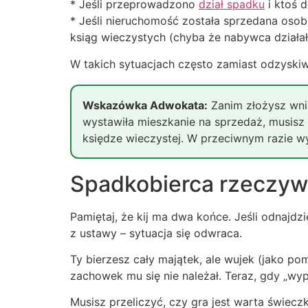
* Jeśli przeprowadzono
dział spadku
i ktoś 
* Jeśli nieruchomość została sprzedana osobi
ksiąg wieczystych (chyba że nabywca działał 
W takich sytuacjach często zamiast odzyskiwa
Wskazówka Adwokata:
Zanim złożysz wnio
wystawiła mieszkanie na sprzedaż, musisz
księdze wieczystej. W przeciwnym razie wy
Spadkobierca rzeczyw
Pamiętaj, że kij ma dwa końce. Jeśli odnajdz
z ustawy – sytuacja się odwraca.
Ty bierzesz cały majątek, ale wujek (jako p
zachowek mu się nie należał. Teraz, gdy „wyp
Musisz przeliczyć, czy gra jest warta świecz