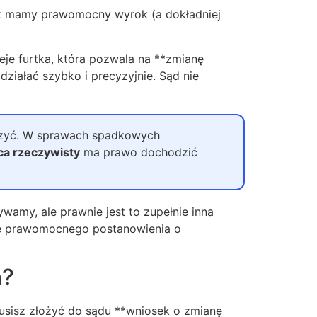
cież mamy prawomocny wyrok (a dokładniej
je furtka, która pozwala na **zmianę
działać szybko i precyzyjnie. Sąd nie
ruszyć. W sprawach spadkowych
ca rzeczywisty
ma prawo dochodzić
ywamy, ale prawnie jest to zupełnie inna
anę prawomocnego postanowienia o
a?
musisz złożyć do sądu **wniosek o zmianę