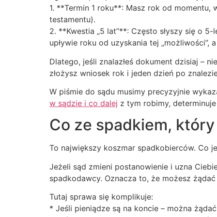
1. **Termin 1 roku**: Masz rok od momentu, w
testamentu).
2. **Kwestia „5 lat”**: Często słyszy się o 
upływie roku od uzyskania tej „możliwości”,
Dlatego, jeśli znalazłeś dokument dzisiaj – ni
złożysz wniosek rok i jeden dzień po znalezi
W piśmie do sądu musimy precyzyjnie wykaz
w sądzie i co dalej
z tym robimy, determinuje 
Co ze spadkiem, który 
To największy koszmar spadkobierców. Co jeśl
Jeżeli sąd zmieni postanowienie i uzna Ciebi
spadkodawcy. Oznacza to, że możesz żądać o
Tutaj sprawa się komplikuje:
* Jeśli pieniądze są na koncie – można żąd