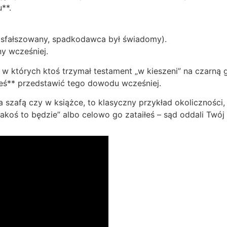
**.
ł sfałszowany, spadkodawca był świadomy).
ny wcześniej.
i, w których ktoś trzymał testament „w kieszeni” na czarną
łeś** przedstawić tego dowodu wcześniej.
szafą czy w książce, to klasyczny przykład okoliczności,
 „jakoś to będzie” albo celowo go zataiłeś – sąd oddali Twój