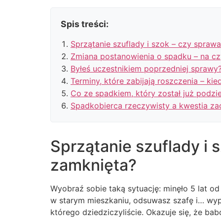
Spis treści:
Sprzątanie szuflady i szok – czy spraw
Zmiana postanowienia o spadku – na c
Byłeś uczestnikiem poprzedniej sprawy?
Terminy, które zabijają roszczenia – kie
Co ze spadkiem, który został już podzi
Spadkobierca rzeczywisty a kwestia z
Sprzątanie szuflady i 
zamknięta?
Wyobraź sobie taką sytuację: minęło 5 lat o
w starym mieszkaniu, odsuwasz szafę i… wyp
którego dziedziczyliście. Okazuje się, że bab