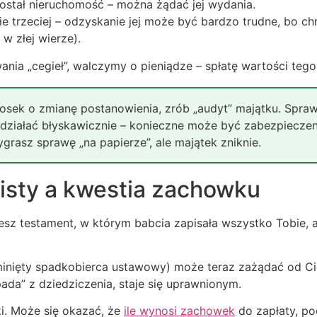
dostał nieruchomość – można żądać jej wydania.
e trzeciej – odzyskanie jej może być bardzo trudne, bo chr
w złej wierze).
nia „cegieł”, walczymy o pieniądze – spłatę wartości tego,
sek o zmianę postanowienia, zrób „audyt” majątku. Sprawd
 działać błyskawicznie – konieczne może być zabezpieczen
grasz sprawę „na papierze”, ale majątek zniknie.
isty a kwestia zachowku
iesz testament, w którym babcia zapisała wszystko Tobie, 
ominięty spadkobierca ustawowy) może teraz zażądać od Ci
ada” z dziedziczenia, staje się uprawnionym.
ki. Może się okazać, że
ile wynosi zachowek
do zapłaty, po