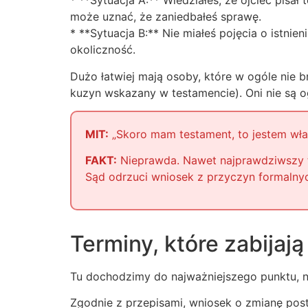
* **Sytuacja A:** Wiedziałeś, że ojciec pisał 
może uznać, że zaniedbałeś sprawę.
* **Sytuacja B:** Nie miałeś pojęcia o istnie
okoliczność.
Dużo łatwiej mają osoby, które w ogóle nie br
kuzyn wskazany w testamencie). Oni nie są 
MIT:
„Skoro mam testament, to jestem właś
FAKT:
Nieprawda. Nawet najprawdziwszy tes
Sąd odrzuci wniosek z przyczyn formalnyc
Terminy, które zabijają
Tu dochodzimy do najważniejszego punktu, n
Zgodnie z przepisami, wniosek o zmianę p