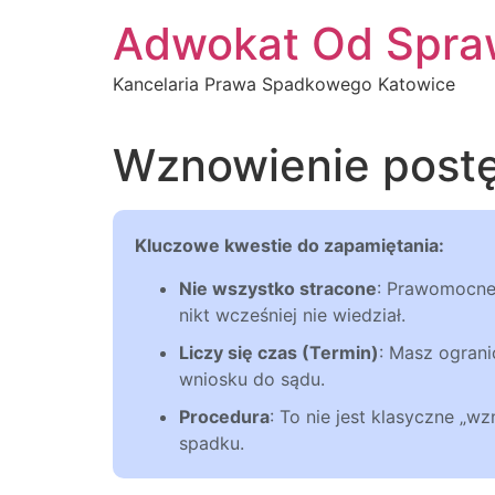
Przejdź
Adwokat Od Spra
do
treści
Kancelaria Prawa Spadkowego Katowice
Wznowienie post
Kluczowe kwestie do zapamiętania:
Nie wszystko stracone
: Prawomocne 
nikt wcześniej nie wiedział.
Liczy się czas (Termin)
: Masz ogran
wniosku do sądu.
Procedura
: To nie jest klasyczne „w
spadku.