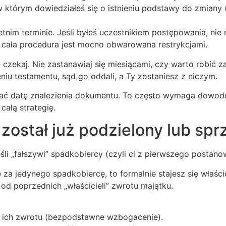
 którym dowiedziałeś się o istnieniu podstawy do zmiany (c
5-letnim terminie. Jeśli byłeś uczestnikiem postępowania, 
 a cała procedura jest mocno obwarowana restrykcjami.
e czekaj. Nie zastanawiaj się miesiącami, czy warto robić z
eniu testamentu, sąd go oddali, a Ty zostaniesz z niczym.
ać datę znalezienia dokumentu. To często wymaga dowod
całą strategię.
został już podzielony lub sp
i „fałszywi” spadkobiercy (czyli ci z pierwszego postanow
e za jedynego spadkobiercę, to formalnie stajesz się właś
d poprzednich „właścicieli” zwrotu majątku.
ać ich zwrotu (bezpodstawne wzbogacenie).