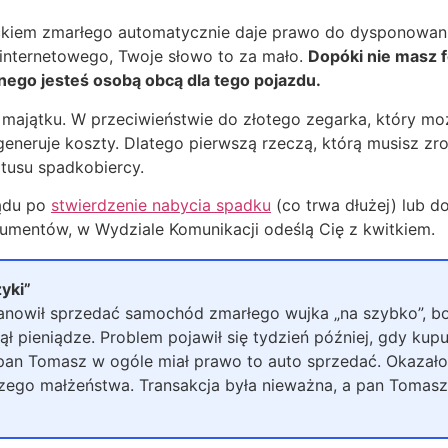
ckiem zmarłego automatycznie daje prawo do dysponowania 
 internetowego, Twoje słowo to za mało.
Dopóki nie masz f
ego jesteś osobą obcą dla tego pojazdu.
majątku. W przeciwieństwie do złotego zegarka, który moż
generuje koszty. Dlatego pierwszą rzeczą, którą musisz zr
atusu spadkobiercy.
sądu po
stwierdzenie nabycia spadku
(co trwa dłużej) lub d
umentów, w Wydziale Komunikacji odeślą Cię z kwitkiem.
yki”
anowił sprzedać samochód zmarłego wujka „na szybko”, bo 
ł pieniądze. Problem pojawił się tydzień później, gdy kupu
an Tomasz w ogóle miał prawo to auto sprzedać. Okazało 
zego małżeństwa. Transakcja była nieważna, a pan Tomasz 