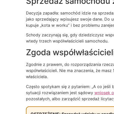
Sprzedaż samochodu ze
Decyzja zapadła: samochód idzie na sprzedaż
jako sprzedający wpisujesz swoje dane. Do 
kupuje „kota w worku” i bez problemu zarejes
Schody zaczynają się, gdy dziedziczysz wspó
wtedy trzech współwłaścicieli samochodu.
Zgoda współwłaściciel
Zgodnie z prawem, do rozporządzania rzeczą
współwłaścicieli. Nie ma znaczenia, że masz
właściciela.
Często spotykam się z pytaniem: „A co jeśli b
sytuacji rozwiązaniem jest sądowy
wniosek o
pozostałych, albo zarządzić sprzedaż licytac
OSTRZEŻENIE: Sprzedaż udziału w spadk