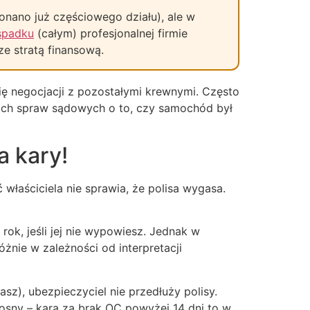
onano już częściowego działu), ale w
spadku
(całym) profesjonalnej firmie
e stratą finansową.
ię negocjacji z pozostałymi krewnymi. Często
nich spraw sądowych o to, czy samochód był
a kary!
łaściciela nie sprawia, że polisa wygasa.
ok, jeśli jej nie wypowiesz. Jednak w
żnie w zależności od interpretacji
asz), ubezpieczyciel nie przedłuży polisy.
sny – kara za brak OC powyżej 14 dni to w