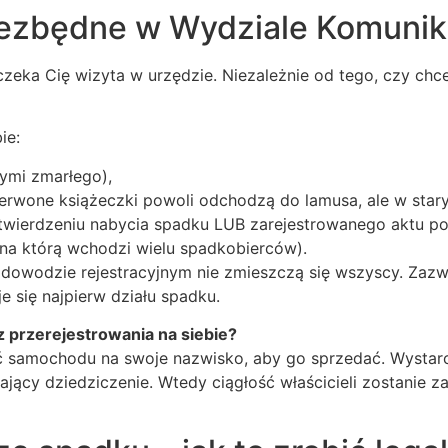
iezbędne w Wydziale Komunik
czeka Cię wizyta w urzędzie. Niezależnie od tego, czy chc
ie:
ymi zmarłego),
czerwone książeczki powoli odchodzą do lamusa, ale w star
wierdzeniu nabycia spadku LUB zarejestrowanego aktu poś
, na którą wchodzi wielu spadkobierców).
 w dowodzie rejestracyjnym nie zmieszczą się wszyscy. Zaz
e się najpierw działu spadku.
 przerejestrowania na siebie?
ać samochodu na swoje nazwisko, aby go sprzedać. Wystar
jący dziedziczenie. Wtedy ciągłość właścicieli zostanie z