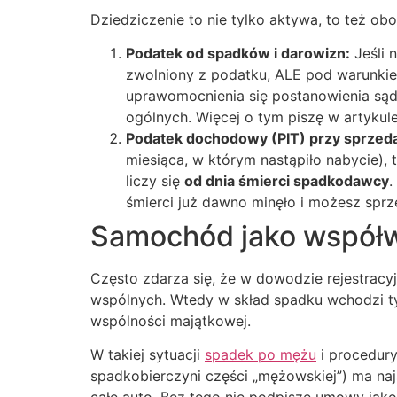
Dziedziczenie to nie tylko aktywa, to też 
Podatek od spadków i darowizn:
Jeśli 
zwolniony z podatku, ALE pod warunki
uprawomocnienia się postanowienia sądu
ogólnych. Więcej o tym piszę w artykul
Podatek dochodowy (PIT) przy sprzed
miesiąca, w którym nastąpiło nabycie)
liczy się
od dnia śmierci spadkodawcy
.
śmierci już dawno minęło i możesz sp
Samochód jako współw
Często zdarza się, że w dowodzie rejestrac
wspólnych. Wtedy w skład spadku wchodzi tyl
wspólności majątkowej.
W takiej sytuacji
spadek po mężu
i procedury
spadkobierczyni części „mężowskiej”) ma naj