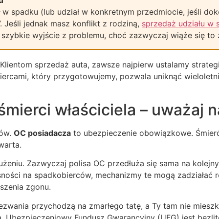
w spadku (lub udział w konkretnym przedmiocie, jeśli dok
 Jeśli jednak masz konflikt z rodziną,
sprzedaż udziału w 
zybkie wyjście z problemu, choć zazwyczaj wiąże się to z
 Klientom sprzedaż auta, zawsze najpierw ustalamy strateg
iercami, który przygotowujemy, pozwala uniknąć wielolet
ierci właściciela – uważaj n
sów.
OC posiadacza
to ubezpieczenie obowiązkowe. Śmierć w
warta.
eniu. Zazwyczaj polisa OC przedłuża się sama na kolejny r
asności na spadkobierców, mechanizmy te mogą zadziałać ró
szenia zgonu.
 wezwania przychodzą na zmarłego tatę, a Ty tam nie mieszk
 Ubezpieczeniowy Fundusz Gwarancyjny (UFG) jest bezlito