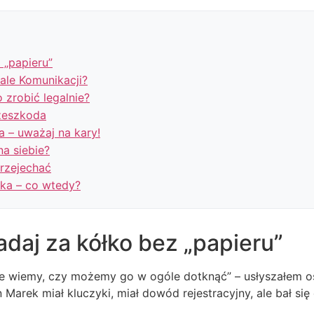
 „papieru”
ale Komunikacji?
zrobić legalnie?
rzeszkoda
a – uważaj na kary!
a siebie?
przejechać
ka – co wtedy?
adaj za kółko bez „papieru”
nie wiemy, czy możemy go w ogóle dotknąć” – usłyszałem os
 Marek miał kluczyki, miał dowód rejestracyjny, ale bał się 