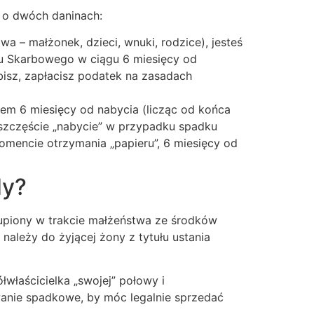
ć o dwóch daninach:
a – małżonek, dzieci, wnuki, rodzice), jesteś
u Skarbowego w ciągu 6 miesięcy od
bisz, zapłacisz podatek na zasadach
m 6 miesięcy od nabycia (licząc od końca
 szczęście „nabycie” w przypadku spadku
mencie otrzymania „papieru”, 6 miesięcy od
dy?
kupiony w trakcie małżeństwa ze środków
ależy do żyjącej żony z tytułu ustania
łwłaścicielka „swojej” połowy i
wanie spadkowe, by móc legalnie sprzedać