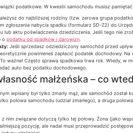
obowiązki podatkowe. W kwestii samochodu musisz pamięta
należysz do najbliższej rodziny (tzw. zerowa grupa podatkow
em zgłoszenia nabycia spadku (formularz SD-Z2) do Urzęd
 lub aktu poświadczenia dziedziczenia. Jeśli tego nie zro
e o
podatku od spadków i darowizn
.
aży:
Jeśli sprzedasz odziedziczony samochód przed upływe
, teoretycznie powinieneś zapłacić podatek dochodowy. Na
 To ważne! Często sprawa spadkowa trwa rok. Wtedy, w mo
rzedać auto bez podatku dochodowego.
łasność małżeńska – co wte
yjnym wpisany był tylko zmarły mąż, ale samochód został 
ko połowa samochodu (udział zmarłego), a druga połowa n
 z nim związane dotyczą tylko tej połowy. Żona (jako wspó
silniejszą pozycję, ale nadal musi przeprowadzić postępo