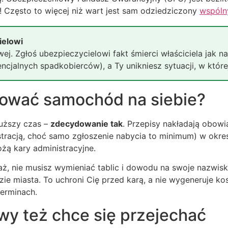
 Często to więcej niż wart jest sam odziedziczony
wspóln
elowi
j. Zgłoś ubezpieczycielowi fakt śmierci właściciela jak n
encjalnych spadkobierców), a Ty unikniesz sytuacji, w któr
rować samochód na siebie?
łuższy czas –
zdecydowanie tak
. Przepisy nakładają obow
estracją, choć samo zgłoszenie nabycia to minimum) w okre
ożą kary administracyjne.
aż, nie musisz wymieniać tablic i dowodu na swoje nazwis
ie miasta. To uchroni Cię przed karą, a nie wygeneruje kosz
erminach.
wy też chce się przejechać