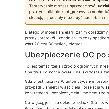
Teoretycznie możesz sprzedać swój
udział
praktyce nikt nie kupi „połowy samochodu”.
skupującej udziały może być sposobem na s
Dlatego w mojej kancelarii, zanim doradzimy
prosty „protokół uzgodnień” między spadkob
wart 20 czy 30 tysięcy złotych.
Ubezpieczenie OC po śm
To jest temat rzeka i źródło ogromnych stre
Ona trwa do końca okresu, na jaki została za
Gdzie jest haczyk? W automatycznym przedłuż
przypadku śmierci właściciela i przejścia wł
konkretnego ubezpieczyciela i momentu zgło
Co więcej, jeśli nie opłacisz składki (bo np.
Wtedy wpadasz w tzw. lukę ubezpieczeniową.