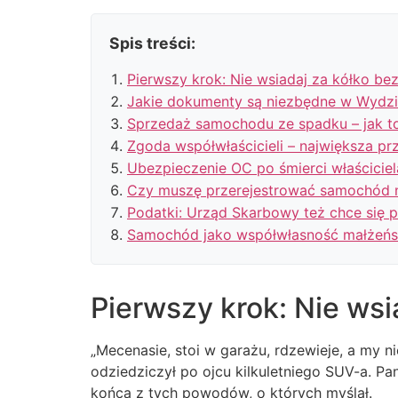
Spis treści:
Pierwszy krok: Nie wsiadaj za kółko bez
Jakie dokumenty są niezbędne w Wydzi
Sprzedaż samochodu ze spadku – jak to 
Zgoda współwłaścicieli – największa p
Ubezpieczenie OC po śmierci właściciel
Czy muszę przerejestrować samochód n
Podatki: Urząd Skarbowy też chce się 
Samochód jako współwłasność małżeńs
Pierwszy krok: Nie wsi
„Mecenasie, stoi w garażu, rdzewieje, a my 
odziedziczył po ojcu kilkuletniego SUV-a. Pan
końca z tych powodów, o których myślał.