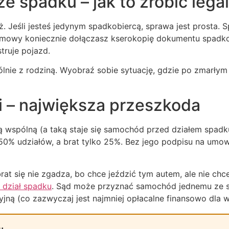
 spadku – jak to zrobić legal
. Jeśli jesteś jedynym spadkobiercą, sprawa jest prosta. 
umowy koniecznie dołączasz kserokopię dokumentu spadko
truje pojazd.
lnie z rodziną. Wyobraź sobie sytuację, gdzie po zmarłym
i – największa przeszkoda
 wspólną (a taką staje się samochód przed działem spadk
 50% udziałów, a brat tylko 25%. Bez jego podpisu na umow
rat się nie zgadza, bo chce jeździć tym autem, ale nie chce
 dział spadku
. Sąd może przyznać samochód jednemu ze 
yjną (co zazwyczaj jest najmniej opłacalne finansowo dla w
u