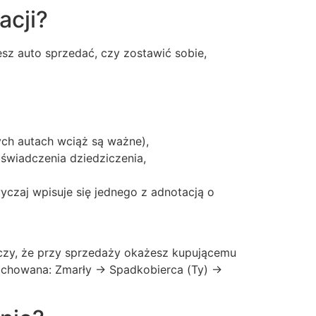
acji?
esz auto sprzedać, czy zostawić sobie,
ych autach wciąż są ważne),
wiadczenia dziedziczenia,
wyczaj wpisuje się jednego z adnotacją o
czy, że przy sprzedaży okażesz kupującemu
achowana: Zmarły -> Spadkobierca (Ty) ->